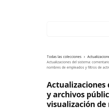
Ir al contenido principal
Orderry
Buscar artículos...
Todas las colecciones
Actualizacion
Actualizaciones del sistema: comentario
nombres de empleados y filtros de acti
Actualizaciones 
y archivos públi
visualización d