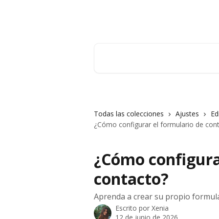
Ir al contenido principal
Orderry
Buscar artículos...
Todas las colecciones
Ajustes
Ed
¿Cómo configurar el formulario de con
¿Cómo configura
contacto?
Aprenda a crear su propio formular
Escrito por
Xenia
12 de junio de 2026