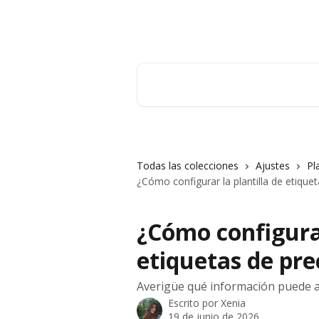
Ir al contenido principal
Orderry
Buscar artículos...
Todas las colecciones
Ajustes
Pl
¿Cómo configurar la plantilla de etiquet
¿Cómo configurar
etiquetas de pre
Averigüe qué información puede ap
Escrito por
Xenia
19 de junio de 2026